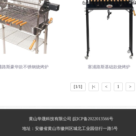
浦路斯豪华款不锈钢烧烤炉
塞浦路斯基础款烧烤炉
[1/1]
|<
<
1
>
黄山华晟科技有限公司
皖ICP备2022013566号
地址：安徽省黄山市徽州区城北工业园信行一路5号