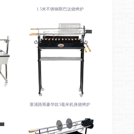
1.5米不锈钢斯巴达烧烤炉
塞浦路斯豪华款3毫米机身烧烤炉