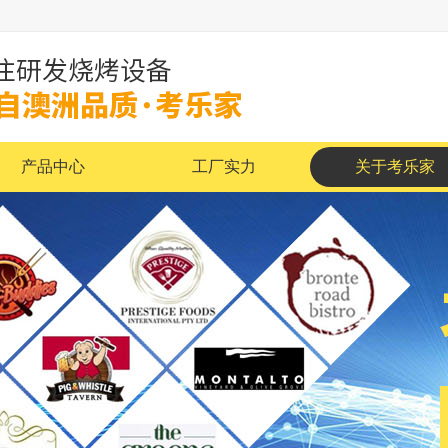
产品中心
工厂实力
关于考乐家