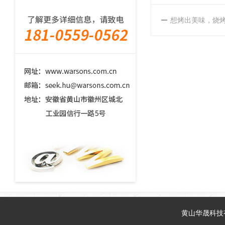
想烤出美味，烧
黄山华晟科技