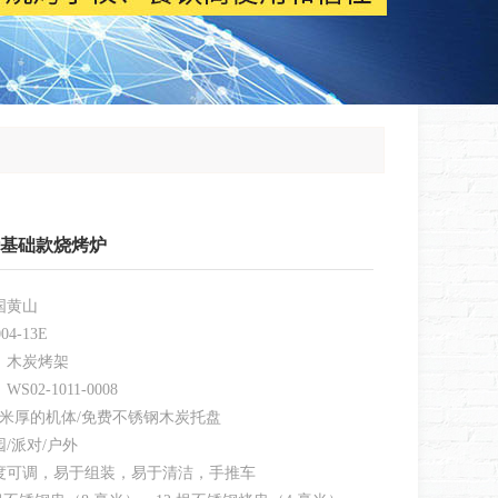
基础款烧烤炉
国黄山
4-13E
：木炭烤架
02-1011-0008
毫米厚的机体/免费不锈钢木炭托盘
/派对/户外
度可调，易于组装，易于清洁，手推车