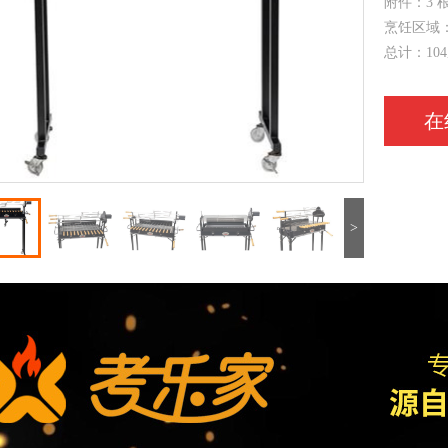
附件：3 
烹饪区域：
总计：10
在
>