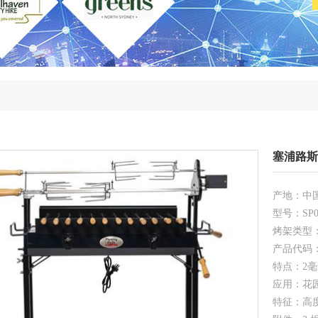
塞浦路斯
产地：中
型号：SP00
烤架类型
产品代码：WS
特点：2
应用：花园
特征：高