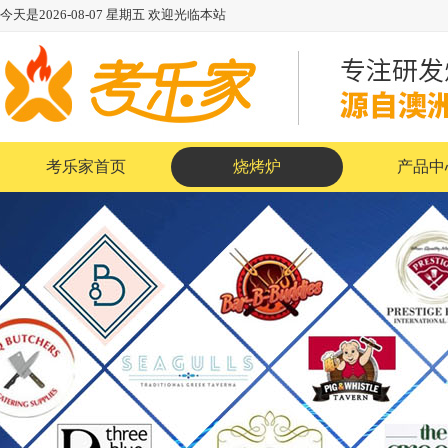
今天是
2026-08-07
星期五
欢迎光临本站
考乐家首页
烧烤炉
产品中